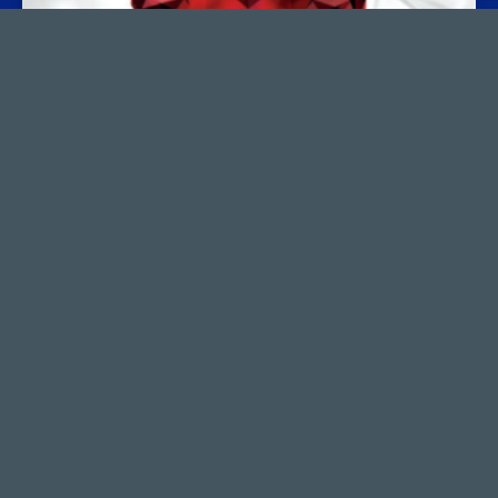
IMAGE S™ RUBINA™ – 4K/3D/NIR-ICG